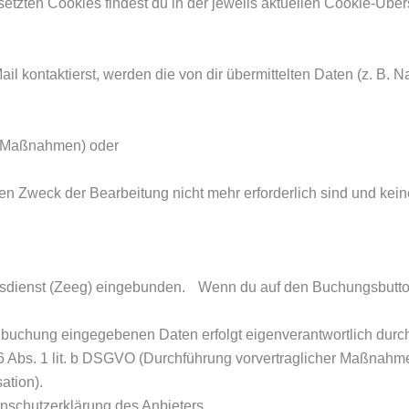
setzten Cookies findest du in der jeweils aktuellen Cookie-Übe
il kontaktierst, werden die von dir übermittelten Daten (z. B.
he Maßnahmen) oder
den Zweck der Bearbeitung nicht mehr erforderlich sind und kei
gsdienst (Zeeg) eingebunden. Wenn du auf den Buchungsbutton 
buchung eingegebenen Daten erfolgt eigenverantwortlich durc
 6 Abs. 1 lit. b DSGVO (Durchführung vorvertraglicher Maßnahmen
ation).
enschutzerklärung des Anbieters.